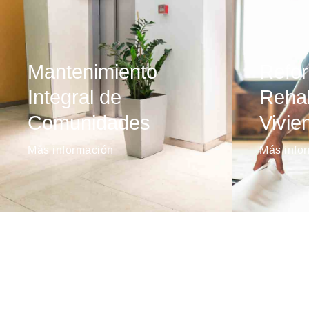
Mantenimiento
Refo
Integral de
Rehab
Comunidades
Vivie
Más información
Más info