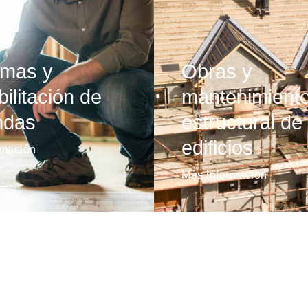
rmas y
Obras y
ilitación de
mantenimient
ndas
estructural de
edificios
rmación
Más información