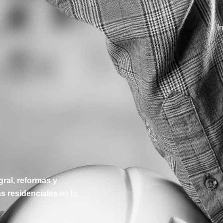
I
ral, reformas y
as residenciales
en la