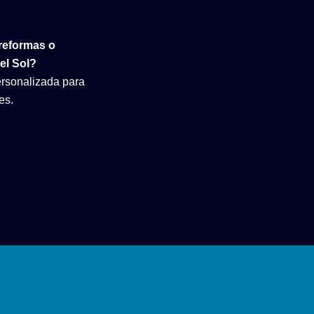
 reformas o
del Sol?
rsonalizada para
es.