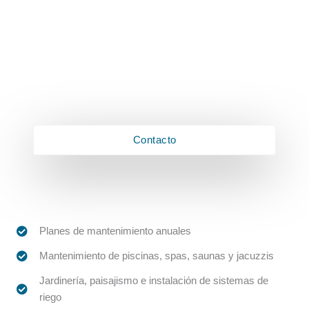
compra de una vivienda
Asesoramos a clientes que están
pensando en comprar una vivienda nueva
o de segunda mano en la Costa del Sol,
ofreciendo un análisis técnico y
administrativo previo para garantizar una
compra segura.
Contacto
Planes de mantenimiento anuales
Mantenimiento de piscinas, spas, saunas y jacuzzis
Jardinería, paisajismo e instalación de sistemas de
riego