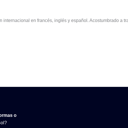
ón internacional en francés, inglés y español. Acostumbrado a t
formas o
Sol?